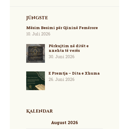
Jüngste
Mësim Besimi për Gjininë Femërore
10. Juli 2026
Përkujtim në ditët e
nxehta të verës
30. Juni 2026
E Premtja – Dita e Xhuma
26. Juni 2026
Kalendar
August 2026