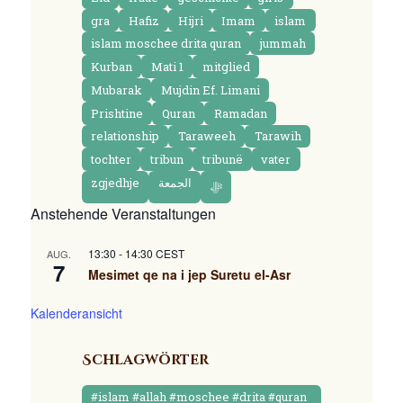
gra
Hafiz
Hijri
Imam
islam
islam moschee drita quran
jummah
Kurban
Mati 1
mitglied
Mubarak
Mujdin Ef. Limani
Prishtine
Quran
Ramadan
relationship
Taraweeh
Tarawih
tochter
tribun
tribunë
vater
zgjedhje
الجمعة
ﷻ
Anstehende Veranstaltungen
13:30
-
14:30
CEST
AUG.
7
Mesimet qe na i jep Suretu el-Asr
Kalenderansicht
Schlagwörter
#islam #allah #moschee #drita #quran