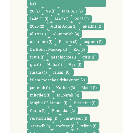
(13)
20
(2)
99
(1)
1446 AH
(2)
1446 H!
(1)
1447
(2)
2025
(3)
2026
(2)
Aid al Adha
(1)
al-adha
(1)
al-Fitr
(1)
Al-Jumu'ah
(4)
antarsimi
(1)
Bajram
(3)
bajrami
(1)
Dr. Behar Mjekiqi
(1)
Eid
(5)
fraue
(1)
geschichte
(1)
girls
(1)
gra
(1)
Hafiz
(1)
Hijri
(1)
Imam
(4)
islam
(10)
islam moschee drita quran
(2)
jummah
(1)
Kurban
(3)
Mati 1
(1)
mitglied
(1)
Mubarak
(4)
Mujdin Ef. Limani
(1)
Prishtine
(1)
Quran
(1)
Ramadan
(2)
relationship
(1)
Taraweeh
(1)
Tarawih
(1)
tochter
(1)
tribun
(1)