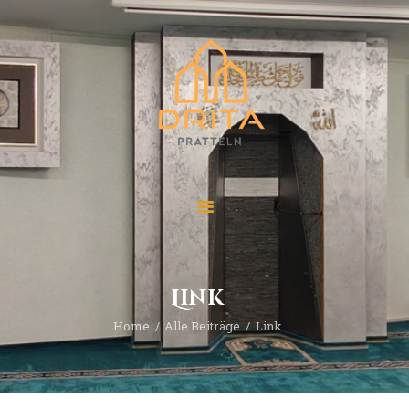
Start
Über “Drita”
Veranstaltungen
Beiträge
Kontakt
Link
Home
Alle Beiträge
Link