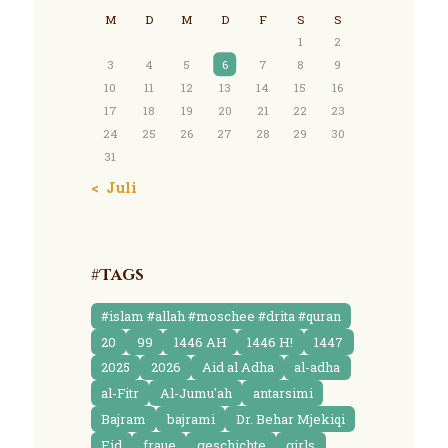
M
D
M
D
F
S
S
1
2
3
4
5
6
7
8
9
10
11
12
13
14
15
16
17
18
19
20
21
22
23
24
25
26
27
28
29
30
31
« Juli
#Tags
#islam #allah #moschee #drita #quran
20
99
1446 AH
1446 H!
1447
2025
2026
Aid al Adha
al-adha
al-Fitr
Al-Jumu'ah
antarsimi
Bajram
bajrami
Dr. Behar Mjekiqi
Eid
fraue
geschichte
girls