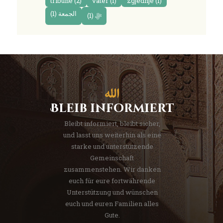
tribunë
(2)
vater
(1)
zgjedhje
(1)
(1)
الجمعة
(1)
ﷻ
Bleib informiert
Bleibt informiert, bleibt sicher,
und lasst uns weiterhin als eine
starke und unterstützende
Gemeinschaft
zusammenstehen. Wir danken
euch für eure fortwährende
Unterstützung und wünschen
euch und euren Familien alles
Gute.