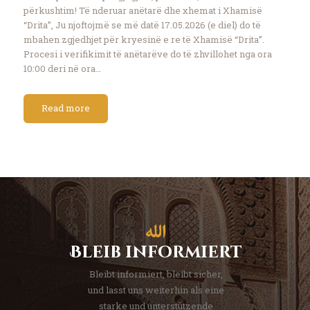
përkushtim! Të nderuar anëtarë dhe xhemat i Xhamisë
“Drita”, Ju njoftojmë se më datë 17.05.2026 (e diel) do të
mbahen zgjedhjet për kryesinë e re të Xhamisë “Drita”.
Procesi i verifikimit të anëtarëve do të zhvillohet nga ora
10:00 deri në ora…
Read more
Bleib informiert
Bleibt informiert, bleibt sicher,
und lasst uns weiterhin als eine
starke und unterstützende