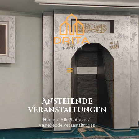
Start
Über “Drita”
Veranstaltungen
Beiträge
Kontakt
Anstehende
Veranstaltungen
Home
Alle Beiträge
Anstehende Veranstaltungen 