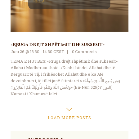
«Rruga drejt shpëtimit dhe suksesit»
Juni 26 @ 13:30 - 14:30 CEST
0
Comments
TEMA E HUTBES: «Rruga drejt shpëtimit dhe suksesit»
Allahu i Madhëruar thotë: «Kush i bindet Allahut dhe të
Dërguarit të Tij, i frikësohet Allahut dhe e ka Atë
devotshmëri, të tillët janë fitimtarët.» «وَمَن يُطِعِ اللَّهَ وَرَسُولَهُ
وَيَخْشَ اللَّهَ وَيَتَّقْهِ فَأُولَٰئِكَ هُمُ الْفَائِزُونَ» (En-Nur, 52)(النور: ٥٢)
Namazi i Xhumasë falet…
LOAD MORE POSTS