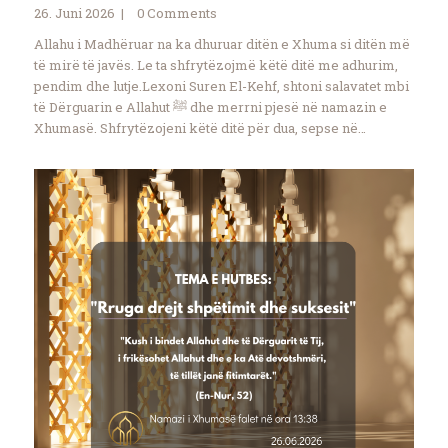
26. Juni 2026
0
Comments
Allahu i Madhëruar na ka dhuruar ditën e Xhuma si ditën më
të mirë të javës. Le ta shfrytëzojmë këtë ditë me adhurim,
pendim dhe lutje.Lexoni Suren El-Kehf, shtoni salavatet mbi
të Dërguarin e Allahut ﷺ dhe merrni pjesë në namazin e
Xhumasë. Shfrytëzojeni këtë ditë për dua, sepse në…