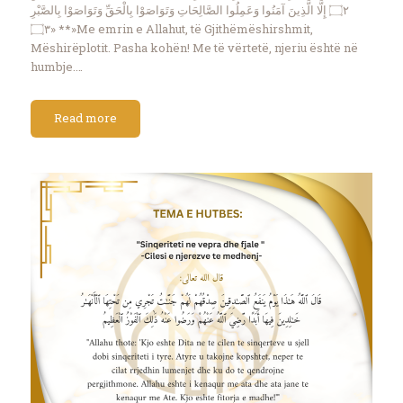
۝٢ إِلَّا الَّذِينَ آمَنُوا وَعَمِلُوا الصَّالِحَاتِ وَتَوَاصَوْا بِالْحَقِّ وَتَوَاصَوْا بِالصَّبْرِ
۝٣» **»Me emrin e Allahut, të Gjithëmëshirshmit,
Mëshirëplotit. Pasha kohën! Me të vërtetë, njeriu është në
humbje.…
Read more