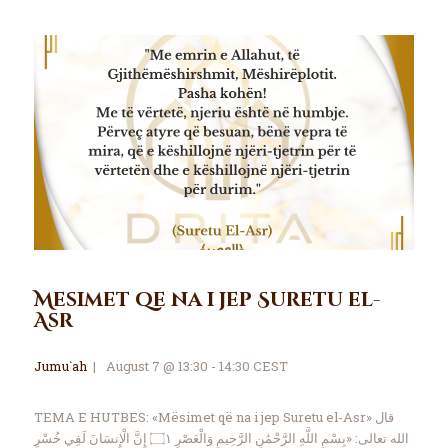
Mesimet qe na i jep Suretu el-
Asr
Jumu`ah
August 7 @ 13:30 - 14:30 CEST
TEMA E HUTBES: «Mësimet që na i jep Suretu el-Asr» قال
الله تعالى: «بِسْمِ اللَّهِ الرَّحْمَٰنِ الرَّحِيمِ وَالْعَصْرِ ۝١ إِنَّ الْإِنسَانَ لَفِي خُسْرٍ