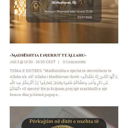
«Madhështia e njeriut te Allahu»
Juli 3 @ 13:30 - 16:30 CEST
0
Comments
TEMA E HUTBES: “Madheshtia e njeriut te devotshem te
Allahu xh. sh” Allahu i Madhëruar thotë: «يَا أَيُّهَا النَّاسُ إِنَّا خَلَقْنَاكُم
مِّن ذَكَرٍ وَأُنثَىٰ وَجَعَلْنَاكُمْ شُعُوبًا وَقَبَائِلَ لِتَعَارَفُوا ۚ إِنَّ أَكْرَمَكُمْ عِندَ اللَّهِ
أَتْقَاكُمْ» «O njerëz! Ne ju krijuam prej një mashkulli e një
femre dhe ju bëmë popuj e…