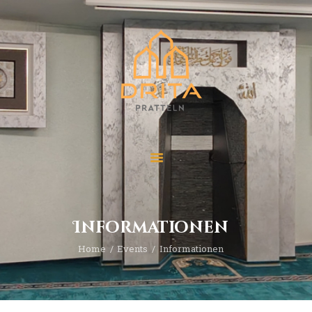
Start
Über “Drita”
Veranstaltungen
Beiträge
Kontakt
Informationen
Home
Events
Informationen