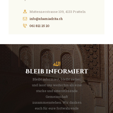
Muttenzerstrasse 109, 4133 Pratteln
info@xhamiadrita.ch
061 821 25 20
Bleib informiert
Bleibt informiert, bleibt sicher,
und lasst uns weiterhin als eine
starke und unterstützende
Gemeinschaft
zusammenstehen. Wir danken
euch für eure fortwährende