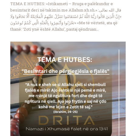
TEMA E HUTBES: «Istikameti – Rruga e palëkundur e
besimtarit deri në takimin me Allahun xh.sh.» قال الله تعالى:
«إِنَّ الَّذِينَ قَالُوا رَبُّنَا اللَّهُ ثُمَّ اسْتَقَامُوا تَتَنَزَّلُ عَلَيْهِمُ الْمَلَائِكَةُ أَلَّا تَخَافُوا وَلَا
تَحْزَنُوا وَأَبْشِرُوا بِالْجَنَّةِ الَّتِي كُنتُمْ تُوعَدُونَ» «Me të vërtetë, ata që
thanë: ‘Zoti ynë është Allahu’, pastaj qëndruan…