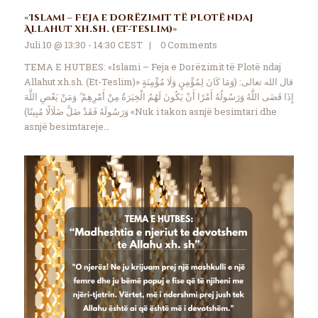
«Islami – Feja e Dorëzimit të Plotë ndaj
Allahut xh.sh. (Et-Teslim)»
Juli 10 @ 13:30 - 14:30 CEST
0
Comments
TEMA E HUTBES: «Islami – Feja e Dorëzimit të Plotë ndaj
Allahut xh.sh. (Et-Teslim)» قال الله تعالى: (وَمَا كَانَ لِمُؤْمِنٍ وَلَا مُؤْمِنَةٍ
إِذَا قَضَى اللَّهُ وَرَسُولُهُ أَمْرًا أَنْ يَكُونَ لَهُمُ الْخِيَرَةُ مِنْ أَمْرِهِمْ ۗ وَمَنْ يَعْصِ اللَّهَ
وَرَسُولَهُ فَقَدْ ضَلَّ ضَلَالًا مُبِينًا) «Nuk i takon asnjë besimtari dhe
asnjë besimtareje…