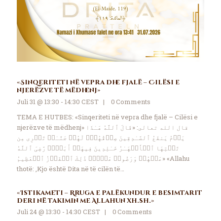
«Sinqeriteti në vepra dhe fjalë – Cilësi e
njerëzve të mëdhenj»
Juli 31 @ 13:30 - 14:30 CEST
0
Comments
TEMA E HUTBES: «Sinqeriteti në vepra dhe fjalë – Cilësi e
njerëzve të mëdhenj» قال الله تعالى: «قَالَ ٱللَّهُ هَـٰذَا
یَوۡمُ یَنفَعُ ٱلصَّـٰدِقِینَ صِدۡقُهُمۡۚ لَهُمۡ جَنَّـٰتࣱ تَجۡرِی مِن
تَحۡتِهَا ٱلۡأَنۡهَـٰرُ خَـٰلِدِینَ فِیهَاۤ أَبَدࣰاۖ رَّضِیَ ٱللَّهُ
عَنۡهُمۡ وَرَضُوا۟ عَنۡهُۚ ذَٰلِكَ ٱلۡفَوۡزُ ٱلۡعَظِیمُ» «Allahu
thotë: ‚Kjo është Dita në të cilën të…
«Istikameti – Rruga e palëkundur e besimtarit
deri në takimin me Allahun xh.sh.»
Juli 24 @ 13:30 - 14:30 CEST
0
Comments