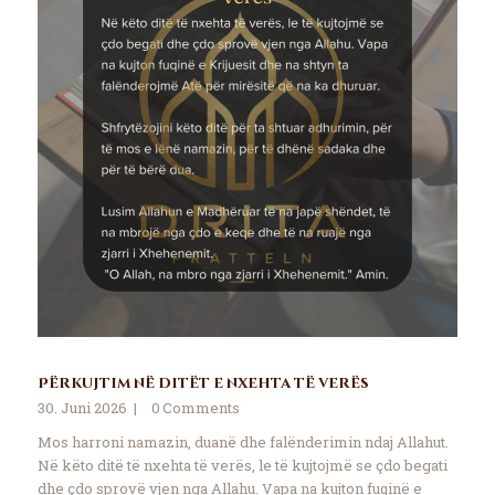
Përkujtim në ditët e nxehta të verës
30. Juni 2026
0
Comments
Mos harroni namazin, duanë dhe falënderimin ndaj Allahut.
Në këto ditë të nxehta të verës, le të kujtojmë se çdo begati
dhe çdo sprovë vjen nga Allahu. Vapa na kujton fuqinë e