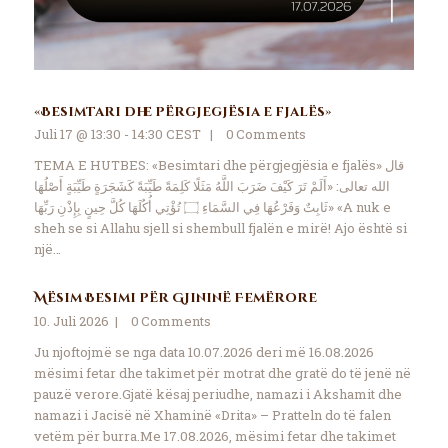
«Besimtari dhe përgjegjësia e fjalës»
Juli 17 @ 13:30 - 14:30 CEST
0
Comments
TEMA E HUTBES: «Besimtari dhe përgjegjësia e fjalës» قال
الله تعالى: «أَلَمْ تَرَ كَيْفَ ضَرَبَ اللَّهُ مَثَلًا كَلِمَةً طَيِّبَةً كَشَجَرَةٍ طَيِّبَةٍ أَصْلُهَا
ثَابِتٌ وَفَرْعُهَا فِي السَّمَاءِ ۝ تُؤْتِي أُكُلَهَا كُلَّ حِينٍ بِإِذْنِ رَبِّهَا» «A nuk e
sheh se si Allahu sjell si shembull fjalën e mirë! Ajo është si
një…
Mësim Besimi për Gjininë Femërore
10. Juli 2026
0
Comments
Ju njoftojmë se nga data 10.07.2026 deri më 16.08.2026
mësimi fetar dhe takimet për motrat dhe gratë do të jenë në
pauzë verore.Gjatë kësaj periudhe, namazi i Akshamit dhe
namazi i Jacisë në Xhaminë «Drita» – Pratteln do të falen
vetëm për burra.Me 17.08.2026, mësimi fetar dhe takimet