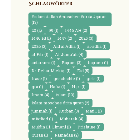
Schlagwörter
i
c
e
#islam #allah #moschee #drita #quran
(13)
20
(2)
99
(1)
1446 AH
(2)
1446 H!
(1)
1447
(2)
2025
(3)
2026
(2)
Aid al Adha
(1)
al-adha
(1)
al-Fitr
(1)
Al-Jumu'ah
(4)
antarsimi
(1)
Bajram
(3)
bajrami
(1)
Dr. Behar Mjekiqi
(1)
Eid
(5)
fraue
(1)
geschichte
(1)
girls
(1)
gra
(1)
Hafiz
(1)
Hijri
(1)
Imam
(4)
islam
(10)
islam moschee drita quran
(2)
jummah
(1)
Kurban
(3)
Mati 1
(1)
mitglied
(1)
Mubarak
(4)
Mujdin Ef. Limani
(1)
Prishtine
(1)
Quran
(1)
Ramadan
(2)