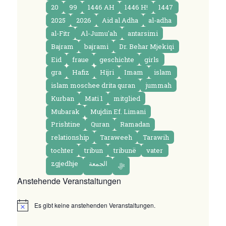
20
99
1446 AH
1446 H!
1447
2025
2026
Aid al Adha
al-adha
al-Fitr
Al-Jumu'ah
antarsimi
Bajram
bajrami
Dr. Behar Mjekiqi
Eid
fraue
geschichte
girls
gra
Hafiz
Hijri
Imam
islam
islam moschee drita quran
jummah
Kurban
Mati 1
mitglied
Mubarak
Mujdin Ef. Limani
Prishtine
Quran
Ramadan
relationship
Taraweeh
Tarawih
tochter
tribun
tribunë
vater
zgjedhje
الجمعة
ﷻ
Anstehende Veranstaltungen
Es gibt keine anstehenden Veranstaltungen.
N
o
t