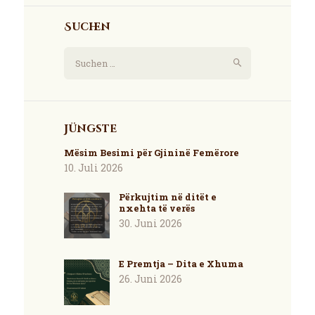
Suchen
Suchen
nach:
Jüngste
Mësim Besimi për Gjininë Femërore
10. Juli 2026
Përkujtim në ditët e
nxehta të verës
30. Juni 2026
E Premtja – Dita e Xhuma
26. Juni 2026