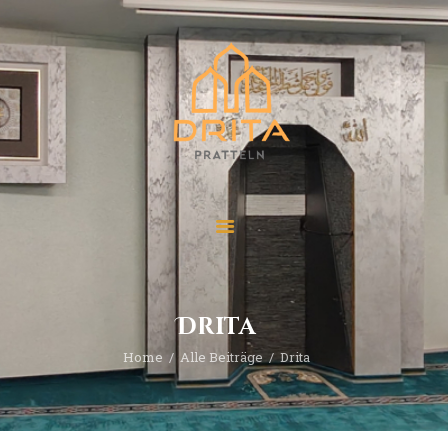
Start
Über “Drita”
Veranstaltungen
Beiträge
Kontakt
Drita
Home
Alle Beiträge
Drita