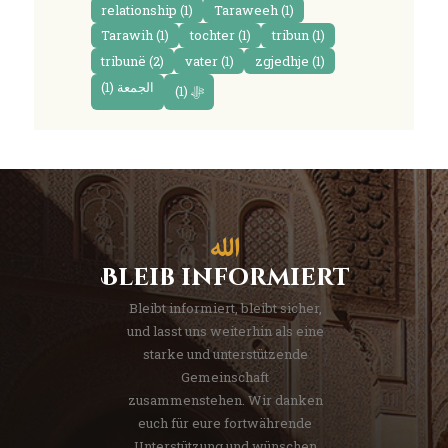
relationship
(1)
Taraweeh
(1)
Tarawih
(1)
tochter
(1)
tribun
(1)
tribunë
(2)
vater
(1)
zgjedhje
(1)
(1)
الجمعة
(1)
ﷻ
Bleib informiert
Bleibt informiert, bleibt sicher,
und lasst uns weiterhin als eine
starke und unterstützende
Gemeinschaft
zusammenstehen. Wir danken
euch für eure fortwährende
Unterstützung und wünschen