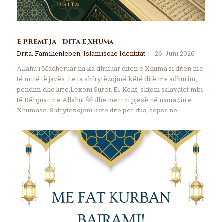
E Premtja – Dita e Xhuma
Drita
,
Familienleben
,
Islamische Identität
26. Juni 2026
Allahu i Madhëruar na ka dhuruar ditën e Xhuma si ditën më
të mirë të javës. Le ta shfrytëzojmë këtë ditë me adhurim,
pendim dhe lutje.Lexoni Suren El-Kehf, shtoni salavatet mbi
të Dërguarin e Allahut ﷺ dhe merrni pjesë në namazin e
Xhumasë. Shfrytëzojeni këtë ditë për dua, sepse në…