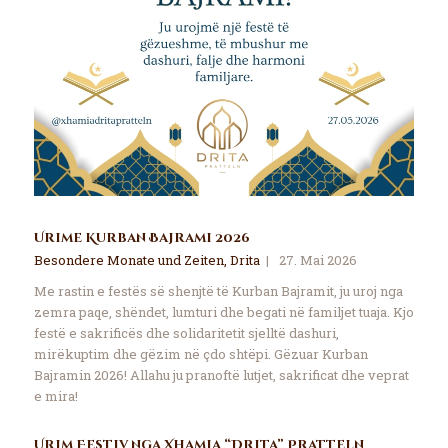
Urime Kurban Bajrami 2026
Besondere Monate und Zeiten
,
Drita
27. Mai 2026
Me rastin e festës së shenjtë të Kurban Bajramit, ju uroj nga
zemra paqe, shëndet, lumturi dhe begati në familjet tuaja. Kjo
festë e sakrificës dhe solidaritetit sjelltë dashuri,
mirëkuptim dhe gëzim në çdo shtëpi. Gëzuar Kurban
Bajramin 2026! Allahu ju pranoftë lutjet, sakrificat dhe veprat
e mira!
Urim Festiv nga Xhamia “Drita” Pratteln