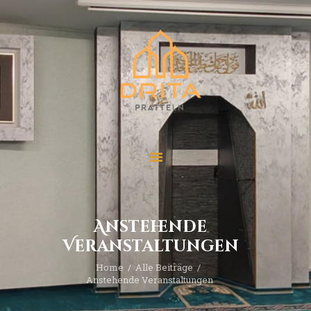
Start
Über “Drita”
Veranstaltungen
Beiträge
Kontakt
Anstehende
Veranstaltungen
Home
Alle Beiträge
Anstehende Veranstaltungen 