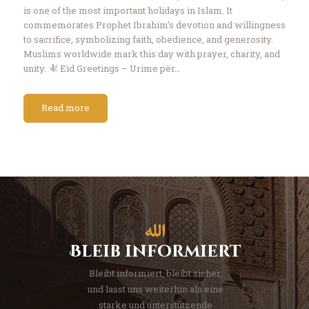
is one of the most important holidays in Islam. It
commemorates Prophet Ibrahim’s devotion and willingness
to sacrifice, symbolizing faith, obedience, and generosity.
Muslims worldwide mark this day with prayer, charity, and
unity.
Eid Greetings – Urime për…
Read more
Bleib informiert
Bleibt informiert, bleibt sicher,
und lasst uns weiterhin als eine
starke und unterstützende