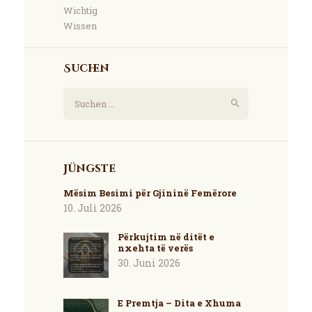
Wichtig
Wissen
Suchen
Suchen
nach:
Jüngste
Mësim Besimi për Gjininë Femërore
10. Juli 2026
Përkujtim në ditët e
nxehta të verës
30. Juni 2026
E Premtja – Dita e Xhuma