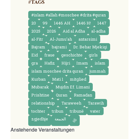
#Tags
#islam #allah #moschee #drita #quran
20
99
1446 AH
1446 H!
1447
2025
2026
Aid al Adha
al-adha
al-Fitr
Al-Jumu'ah
antarsimi
Bajram
bajrami
Dr. Behar Mjekiqi
Eid
fraue
geschichte
girls
gra
Hafiz
Hijri
Imam
islam
islam moschee drita quran
jummah
Kurban
Mati 1
mitglied
Mubarak
Mujdin Ef. Limani
Prishtine
Quran
Ramadan
relationship
Taraweeh
Tarawih
tochter
tribun
tribunë
vater
zgjedhje
الجمعة
ﷻ
Anstehende Veranstaltungen