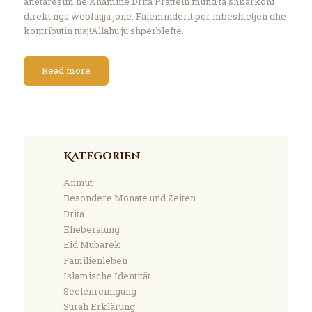
anëtarësim në Xhaminë Drita Pratteln mund ta shkarkoni
direkt nga webfaqja jonë. Faleminderit për mbështetjen dhe
kontributin tuaj!Allahu ju shpërbleftë.
Read more
Kategorien
Anmut
Besondere Monate und Zeiten
Drita
Eheberatung
Eid Mubarek
Familienleben
Islamische Identität
Seelenreinigung
Surah Erklärung