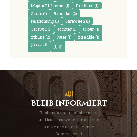
Mujdin Ef. Limani
(1)
Prishtine
(1)
Quran
(1)
Ramadan
(2)
relationship
(1)
Taraweeh
(1)
Tarawih
(1)
tochter
(1)
tribun
(1)
tribunë
(2)
vater
(1)
zgjedhje
(1)
(1)
الجمعة
(1)
ﷻ
Bleib informiert
Bleibt informiert, bleibt sicher,
und lasst uns weiterhin als eine
starke und unterstützende
Gemeinschaft