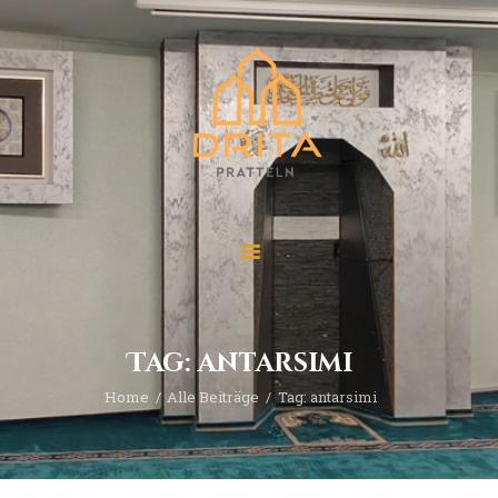
Start
Über “Drita”
Veranstaltungen
Beiträge
Kontakt
Tag: antarsimi
Home
Alle Beiträge
Tag: antarsimi