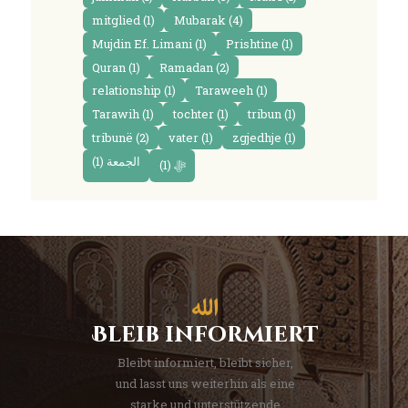
mitglied
(1)
Mubarak
(4)
Mujdin Ef. Limani
(1)
Prishtine
(1)
Quran
(1)
Ramadan
(2)
relationship
(1)
Taraweeh
(1)
Tarawih
(1)
tochter
(1)
tribun
(1)
tribunë
(2)
vater
(1)
zgjedhje
(1)
(1)
الجمعة
(1)
ﷻ
Bleib informiert
Bleibt informiert, bleibt sicher,
und lasst uns weiterhin als eine
starke und unterstützende