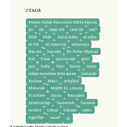
#Tags
#islam #allah #moschee #drita #quran
20
99
1446 AH
1446 H!
1447
2025
2026
Aid al Adha
al-adha
al-Fitr
Al-Jumu'ah
antarsimi
Bajram
bajrami
Dr. Behar Mjekiqi
Eid
fraue
geschichte
girls
gra
Hafiz
Hijri
Imam
islam
islam moschee drita quran
jummah
Kurban
Mati 1
mitglied
Mubarak
Mujdin Ef. Limani
Prishtine
Quran
Ramadan
relationship
Taraweeh
Tarawih
tochter
tribun
tribunë
vater
zgjedhje
الجمعة
ﷻ
Anstehende Veranstaltungen