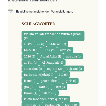
Es gibt keine anstehenden Veranstaltungen.
N
o
t
Schlagwörter
i
c
e
#islam #allah #moschee #drita #quran
(13)
20
(2)
99
(1)
1446 AH
(2)
1446 H!
(1)
1447
(2)
2025
(3)
2026
(2)
Aid al Adha
(1)
al-adha
(1)
al-Fitr
(1)
Al-Jumu'ah
(4)
antarsimi
(1)
Bajram
(3)
bajrami
(1)
Dr. Behar Mjekiqi
(1)
Eid
(5)
fraue
(1)
geschichte
(1)
girls
(1)
gra
(1)
Hafiz
(1)
Hijri
(1)
Imam
(4)
islam
(10)
islam moschee drita quran
(2)
jummah
(1)
Kurban
(3)
Mati 1
(1)