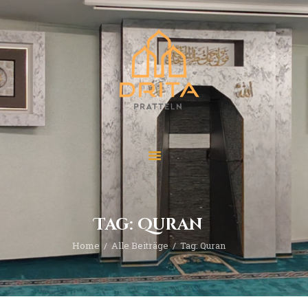
Start
Über “Drita”
Veranstaltungen
Beiträge
Kontakt
Tag: Quran
Home
Alle Beiträge
Tag: Quran