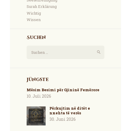
Seelenreinigung
Surah Erklärung
Wichtig
Wissen
Suchen
Suchen
nach:
Jüngste
Mësim Besimi për Gjininë Femërore
10. Juli 2026
Përkujtim në ditët e
nxehta të verës
30. Juni 2026