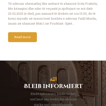
Të nderuar xhematlinj dhe anëtarë të xhamisë Drita Pratteln,
Me kënaqësi dhe nder të veçantë ju njoftojmë se më datë
23.02.2025 (e diel), pas namazit të drekës në ora 13:00, do të
kemi mysafir në mesin tonë hoxhën e nderuar Fadil Musliu,
imam në xhaminë Mati 1 në Prishtinë. Gjatë…
Read more
Bleib informiert
Bleibt informiert, bleibt sicher,
und lasst uns weiterhin als eine
starke und unterstützende