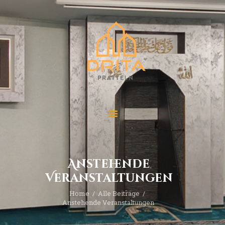
Start
Über “Drita”
Veranstaltungen
Beiträge
Kontakt
Anstehende
Veranstaltungen
Home
Alle Beiträge
Anstehende Veranstaltungen 