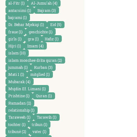
al-Fitr
(1)
Al-Jumu'ah
(4)
antarsimi
(1)
Bajram
(3)
bajrami
(1)
Dr. Behar Mjekiqi
(1)
Eid
(5)
fraue
(1)
geschichte
(1)
girls
(1)
gra
(1)
Hafiz
(1)
Hijri
(1)
Imam
(4)
islam
(10)
islam moschee drita quran
(2)
jummah
(1)
Kurban
(3)
Mati 1
(1)
mitglied
(1)
Mubarak
(4)
Mujdin Ef. Limani
(1)
Prishtine
(1)
Quran
(1)
Ramadan
(2)
relationship
(1)
Taraweeh
(1)
Tarawih
(1)
tochter
(1)
tribun
(1)
tribunë
(2)
vater
(1)