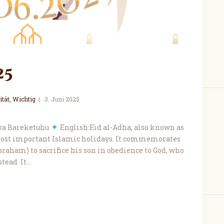
25
ität
,
Wichtig
3. Juni 2025
wa Bareketuhu
English:Eid al-Adha, also known as
he most important Islamic holidays. It commemorates
raham) to sacrifice his son in obedience to God, who
tead. It…