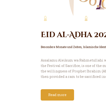
Eid al-Adha 20
Besondere Monate und Zeiten
,
Islamische Ident
Assalamu Aleikum wa Rahmetullahi 
the Festival of Sacrifice, is one of t
the willingness of Prophet Ibrahim (Ab
then provided a ram to be sacrificed ins
Read more