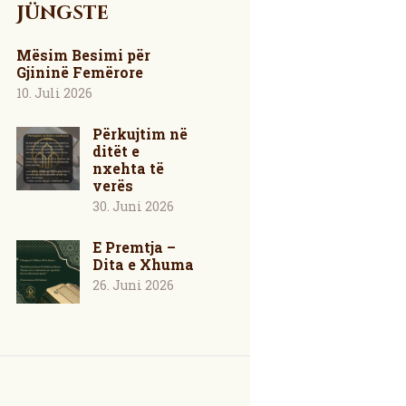
Jüngste
Mësim Besimi për
Gjininë Femërore
10. Juli 2026
Përkujtim në
ditët e
nxehta të
verës
30. Juni 2026
E Premtja –
Dita e Xhuma
26. Juni 2026