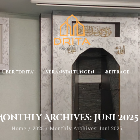
Start
Über “Drita”
Veranstaltungen
Beiträge
Kontakt
Über “Drita”
Veranstaltungen
Beiträge
Monthly Archives: Juni 2025
Home
2025
Monthly Archives: Juni 2025