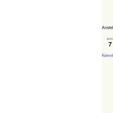
Anste
AUG
7
Kalend