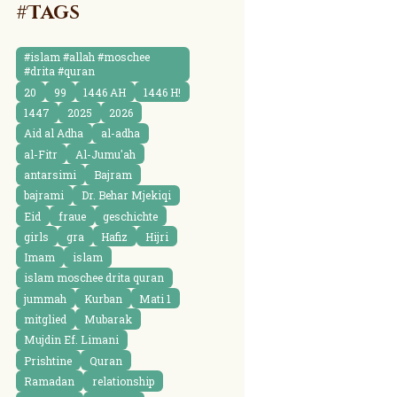
#Tags
#islam #allah #moschee
#drita #quran
20
99
1446 AH
1446 H!
1447
2025
2026
Aid al Adha
al-adha
al-Fitr
Al-Jumu'ah
antarsimi
Bajram
bajrami
Dr. Behar Mjekiqi
Eid
fraue
geschichte
girls
gra
Hafiz
Hijri
Imam
islam
islam moschee drita quran
jummah
Kurban
Mati 1
mitglied
Mubarak
Mujdin Ef. Limani
Prishtine
Quran
Ramadan
relationship