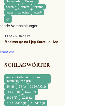
Taraweeh
Tarawih
tochter
tribun
tribunë
vater
zgjedhje
الجمعة
ﷻ
hende Veranstaltungen
13:30
-
14:30
CEST
.
Mesimet qe na i jep Suretu el-Asr
eransicht
Schlagwörter
#islam #allah #moschee
#drita #quran
(13)
20
(2)
99
(1)
1446 AH
(2)
1446 H!
(1)
1447
(2)
2025
(3)
2026
(2)
Aid al Adha
(1)
al-adha
(1)