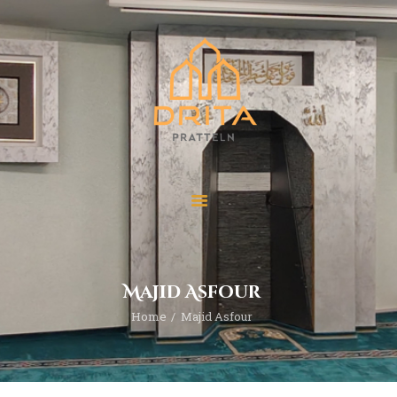
Start
Über “Drita”
Veranstaltungen
Beiträge
Kontakt
Majid Asfour
Home
Majid Asfour