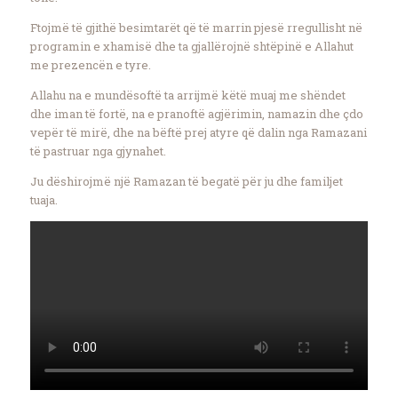
Ftojmë të gjithë besimtarët që të marrin pjesë rregullisht në
programin e xhamisë dhe ta gjallërojnë shtëpinë e Allahut
me prezencën e tyre.
Allahu na e mundësoftë ta arrijmë këtë muaj me shëndet
dhe iman të fortë, na e pranoftë agjërimin, namazin dhe çdo
vepër të mirë, dhe na bëftë prej atyre që dalin nga Ramazani
të pastruar nga gjynahet.
Ju dëshirojmë një Ramazan të begatë për ju dhe familjet
tuaja.