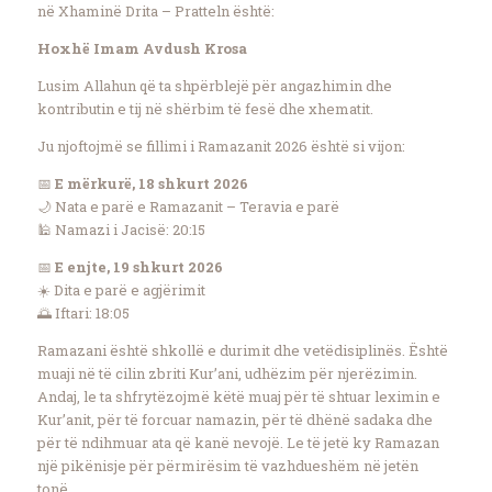
në Xhaminë Drita – Pratteln është:
Hoxhë Imam Avdush Krosa
Lusim Allahun që ta shpërblejë për angazhimin dhe
kontributin e tij në shërbim të fesë dhe xhematit.
Ju njoftojmë se fillimi i Ramazanit 2026 është si vijon:
📅
E mërkurë, 18 shkurt 2026
🌙 Nata e parë e Ramazanit – Teravia e parë
🕌 Namazi i Jacisë: 20:15
📅
E enjte, 19 shkurt 2026
☀️ Dita e parë e agjërimit
🌅 Iftari: 18:05
Ramazani është shkollë e durimit dhe vetëdisiplinës. Është
muaji në të cilin zbriti Kur’ani, udhëzim për njerëzimin.
Andaj, le ta shfrytëzojmë këtë muaj për të shtuar leximin e
Kur’anit, për të forcuar namazin, për të dhënë sadaka dhe
për të ndihmuar ata që kanë nevojë. Le të jetë ky Ramazan
një pikënisje për përmirësim të vazhdueshëm në jetën
tonë.