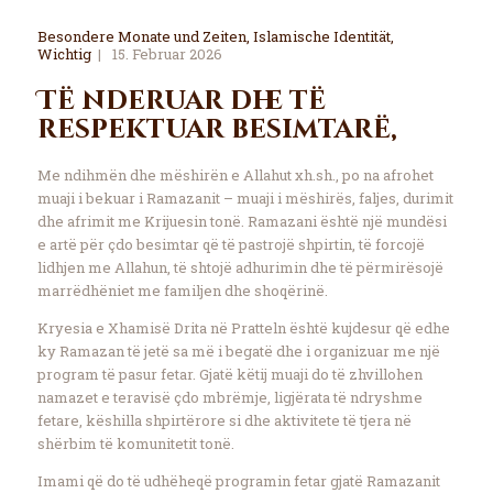
Besondere Monate und Zeiten
,
Islamische Identität
,
Wichtig
15. Februar 2026
Të nderuar dhe të
respektuar besimtarë,
Me ndihmën dhe mëshirën e Allahut xh.sh., po na afrohet
muaji i bekuar i Ramazanit – muaji i mëshirës, faljes, durimit
dhe afrimit me Krijuesin tonë. Ramazani është një mundësi
e artë për çdo besimtar që të pastrojë shpirtin, të forcojë
lidhjen me Allahun, të shtojë adhurimin dhe të përmirësojë
marrëdhëniet me familjen dhe shoqërinë.
Kryesia e Xhamisë Drita në Pratteln është kujdesur që edhe
ky Ramazan të jetë sa më i begatë dhe i organizuar me një
program të pasur fetar. Gjatë këtij muaji do të zhvillohen
namazet e teravisë çdo mbrëmje, ligjërata të ndryshme
fetare, këshilla shpirtërore si dhe aktivitete të tjera në
shërbim të komunitetit tonë.
Imami që do të udhëheqë programin fetar gjatë Ramazanit