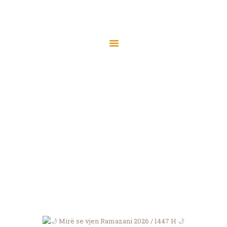
Start
Über “Drita”
Veranstaltungen
🌙 Mirë se vjen
Ramazani 2026 / 1447
Beiträge
H 🌙
Kontakt
Home
Alle Beiträge
...
🌙 Mirë se vjen Ramazani 2026 / 1447 H 
🌙