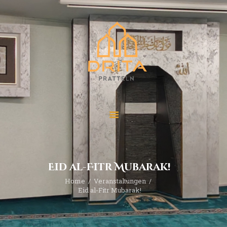
Start
Über “Drita”
Veranstaltungen
Beiträge
Kontakt
Eid al-Fitr Mubarak!
Home
Veranstaltungen
Eid al-Fitr Mubarak!