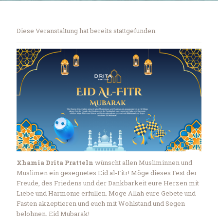
Diese Veranstaltung hat bereits stattgefunden.
Xhamia Drita Pratteln
wünscht allen Musliminnen und
Muslimen ein gesegnetes Eid al-Fitr! Möge dieses Fest der
Freude, des Friedens und der Dankbarkeit eure Herzen mit
Liebe und Harmonie erfüllen. Möge Allah eure Gebete und
Fasten akzeptieren und euch mit Wohlstand und Segen
belohnen. Eid Mubarak!